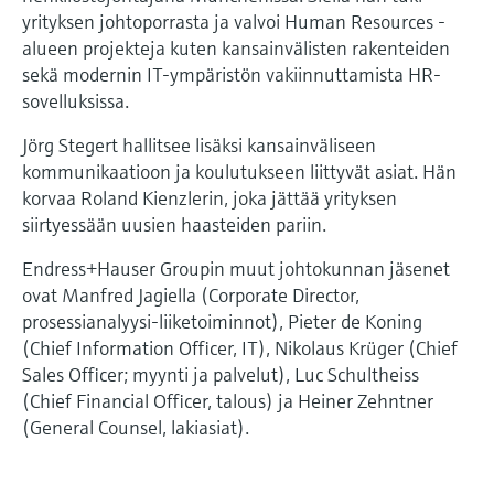
yrityksen johtoporrasta ja valvoi Human Resources -
alueen projekteja kuten kansainvälisten rakenteiden
sekä modernin IT-ympäristön vakiinnuttamista HR-
sovelluksissa.
Jörg Stegert hallitsee lisäksi kansainväliseen
kommunikaatioon ja koulutukseen liittyvät asiat. Hän
korvaa Roland Kienzlerin, joka jättää yrityksen
siirtyessään uusien haasteiden pariin.
Endress+Hauser Groupin muut johtokunnan jäsenet
ovat Manfred Jagiella (Corporate Director,
prosessianalyysi-liiketoiminnot), Pieter de Koning
(Chief Information Officer, IT), Nikolaus Krüger (Chief
Sales Officer; myynti ja palvelut), Luc Schultheiss
(Chief Financial Officer, talous) ja Heiner Zehntner
(General Counsel, lakiasiat).