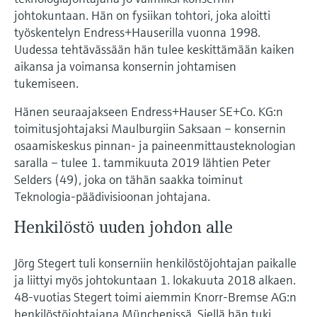
johtokuntaan. Hän on fysiikan tohtori, joka aloitti
työskentelyn Endress+Hauserilla vuonna 1998.
Uudessa tehtävässään hän tulee keskittämään kaiken
aikansa ja voimansa konsernin johtamisen
tukemiseen.
Hänen seuraajakseen Endress+Hauser SE+Co. KG:n
toimitusjohtajaksi Maulburgiin Saksaan – konsernin
osaamiskeskus pinnan- ja paineenmittausteknologian
saralla – tulee 1. tammikuuta 2019 lähtien Peter
Selders (49), joka on tähän saakka toiminut
Teknologia-päädivisioonan johtajana.
Henkilöstö uuden johdon alle
Jörg Stegert tuli konserniin henkilöstöjohtajan paikalle
ja liittyi myös johtokuntaan 1. lokakuuta 2018 alkaen.
48-vuotias Stegert toimi aiemmin Knorr-Bremse AG:n
henkilöstöjohtajana Münchenissä. Siellä hän tuki