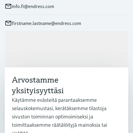
info.fi@endress.com
firstname.lastname@endress.com
Tuotteet ja palvelut
Teollisuudenalat
Arvostamme
Asiakastuki
yksityisyyttäsi
Käytämme evästeitä parantaaksemme
Yritys
selauskokemustasi, kerätäksemme tilastoja
sivuston toiminnan optimoimiseksi ja
toimittaaksemme räätälöityjä mainoksia tai