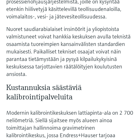
prosessienohjausjärjestelmistä, joille on kysyntää
etenkin hiilivetyjä käsittelevillä teollisuudenaloilla,
voimalaitos-, vesi- ja jätevesiteollisuudessa.
Nuoret saudiarabialaiset insinöörit ja yliopistoista
valmistuneet voivat hankkia keskuksen avulla teknistä
osaamista tuoreimpien kansainvälisten standardien
mukaisesti. Paikalliset tekniset osaajat voivat näin
parantaa tietämystään ja pysyä kilpailukykyisinä
keskuksessa tarjottavien räätälöityjen koulutusten
ansiosta.
Kustannuksia säästäviä
kalibrointipalveluita
Modernin kalibrointikeskuksen lattiapinta-ala on 2 700
neliömetriä. Siellä sijaitsee myös alueen ainoa
toimittajan hallinnoima gravimetrinen
kalibrointikeskus, jossa Endress+Hauser tarjoaa