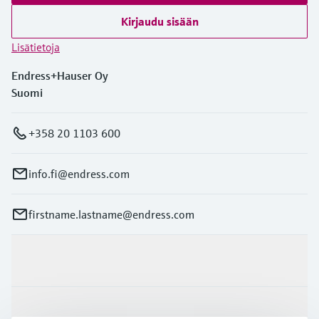
Kirjaudu sisään
Lisätietoja
Endress+Hauser Oy
Suomi
+358 20 1103 600
info.fi@endress.com
firstname.lastname@endress.com
Tuotteet ja palvelut
Teollisuudenalat