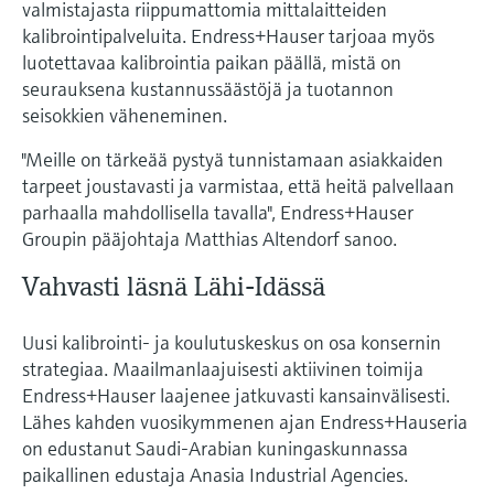
valmistajasta riippumattomia mittalaitteiden
kalibrointipalveluita. Endress+Hauser tarjoaa myös
luotettavaa kalibrointia paikan päällä, mistä on
seurauksena kustannussäästöjä ja tuotannon
seisokkien väheneminen.
"Meille on tärkeää pystyä tunnistamaan asiakkaiden
tarpeet joustavasti ja varmistaa, että heitä palvellaan
parhaalla mahdollisella tavalla", Endress+Hauser
Groupin pääjohtaja Matthias Altendorf sanoo.
Vahvasti läsnä Lähi-Idässä
Uusi kalibrointi- ja koulutuskeskus on osa konsernin
strategiaa. Maailmanlaajuisesti aktiivinen toimija
Endress+Hauser laajenee jatkuvasti kansainvälisesti.
Lähes kahden vuosikymmenen ajan Endress+Hauseria
on edustanut Saudi-Arabian kuningaskunnassa
paikallinen edustaja Anasia Industrial Agencies.