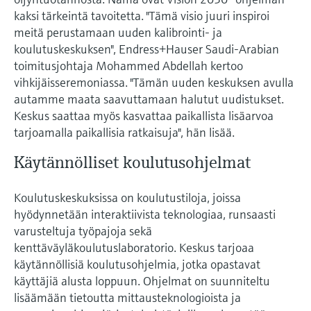
Näytä kaikki
kaksi tärkeintä tavoitetta. "Tämä visio juuri inspiroi
Device Viewer
päätöksentekoa tukevan prosessin
Mikroaaltomittaus
meitä perustamaan uuden kalibrointi- ja
Löydä tuotekohtaiset tiedot ja
läpinäkyvyyden ansiosta
koulutuskeskuksen", Endress+Hauser Saudi-Arabian
dokumentaatio.
Memosens technology
toimitusjohtaja Mohammed Abdellah kertoo
Varaosahaku
vihkijäisseremoniassa. "Tämän uuden keskuksen avulla
Näytä kaikki
autamme maata saavuttamaan halutut uudistukset.
Löydä varaosat tuotteen juuren, tilauskoodin
tai sarjanumeron perusteella.
Keskus saattaa myös kasvattaa paikallista lisäarvoa
tarjoamalla paikallisia ratkaisuja", hän lisää.
Käytännölliset koulutusohjelmat
Koulutuskeskuksissa on koulutustiloja, joissa
hyödynnetään interaktiivista teknologiaa, runsaasti
varusteltuja työpajoja sekä
kenttäväyläkoulutuslaboratorio. Keskus tarjoaa
käytännöllisiä koulutusohjelmia, jotka opastavat
käyttäjiä alusta loppuun. Ohjelmat on suunniteltu
lisäämään tietoutta mittausteknologioista ja