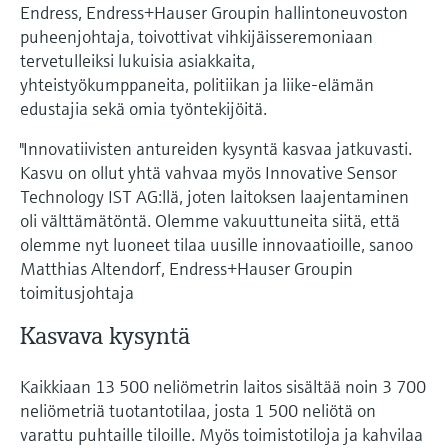
Näytä kaikki
Endress, Endress+Hauser Groupin hallintoneuvoston
Device Viewer
päätöksentekoa tukevan prosessin
puheenjohtaja, toivottivat vihkijäisseremoniaan
Mikroaaltomittaus
Löydä tuotekohtaiset tiedot ja
läpinäkyvyyden ansiosta
tervetulleiksi lukuisia asiakkaita,
dokumentaatio.
yhteistyökumppaneita, politiikan ja liike-elämän
Memosens technology
edustajia sekä omia työntekijöitä.
Varaosahaku
Näytä kaikki
Löydä varaosat tuotteen juuren, tilauskoodin
"Innovatiivisten antureiden kysyntä kasvaa jatkuvasti.
tai sarjanumeron perusteella.
Kasvu on ollut yhtä vahvaa myös Innovative Sensor
Technology IST AG:llä, joten laitoksen laajentaminen
oli välttämätöntä. Olemme vakuuttuneita siitä, että
olemme nyt luoneet tilaa uusille innovaatioille, sanoo
Matthias Altendorf, Endress+Hauser Groupin
toimitusjohtaja
Kasvava kysyntä
Kaikkiaan 13 500 neliömetrin laitos sisältää noin 3 700
neliömetriä tuotantotilaa, josta 1 500 neliötä on
varattu puhtaille tiloille. Myös toimistotiloja ja kahvilaa