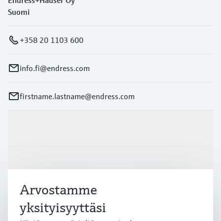
Suomi
+358 20 1103 600
info.fi@endress.com
firstname.lastname@endress.com
Tuotteet ja palvelut
Teollisuudenalat
Arvostamme
Asiakastuki
yksityisyyttäsi