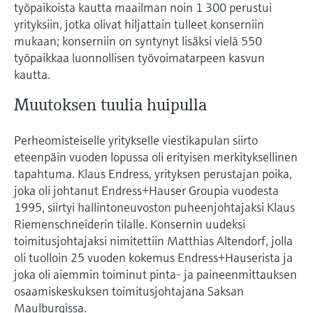
työpaikoista kautta maailman noin 1 300 perustui
yrityksiin, jotka olivat hiljattain tulleet konserniin
mukaan; konserniin on syntynyt lisäksi vielä 550
työpaikkaa luonnollisen työvoimatarpeen kasvun
kautta.
Muutoksen tuulia huipulla
Perheomisteiselle yritykselle viestikapulan siirto
eteenpäin vuoden lopussa oli erityisen merkityksellinen
tapahtuma. Klaus Endress, yrityksen perustajan poika,
joka oli johtanut Endress+Hauser Groupia vuodesta
1995, siirtyi hallintoneuvoston puheenjohtajaksi Klaus
Riemenschneiderin tilalle. Konsernin uudeksi
toimitusjohtajaksi nimitettiin Matthias Altendorf, jolla
oli tuolloin 25 vuoden kokemus Endress+Hauserista ja
joka oli aiemmin toiminut pinta- ja paineenmittauksen
osaamiskeskuksen toimitusjohtajana Saksan
Maulburgissa.