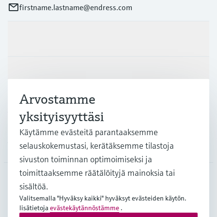
firstname.lastname@endress.com
Tuotteet ja palvelut
Teollisuudenalat
Arvostamme
Asiakastuki
yksityisyyttäsi
Käytämme evästeitä parantaaksemme
Yritys
selauskokemustasi, kerätäksemme tilastoja
sivuston toiminnan optimoimiseksi ja
toimittaaksemme räätälöityjä mainoksia tai
sisältöä.
FIN
•
Suomi
Valitsemalla "Hyväksy kaikki" hyväksyt evästeiden käytön.
lisätietoja
evästekäytännöstämme
.