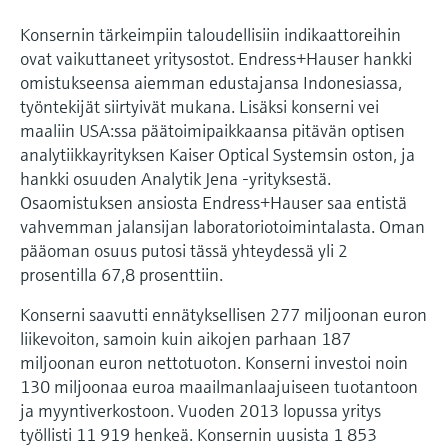
Näytä kaikki
Device Viewer
päätöksentekoa tukevan prosessin
Konsernin tärkeimpiin taloudellisiin indikaattoreihin
Mikroaaltomittaus
Löydä tuotekohtaiset tiedot ja
läpinäkyvyyden ansiosta
ovat vaikuttaneet yritysostot. Endress+Hauser hankki
dokumentaatio.
omistukseensa aiemman edustajansa Indonesiassa,
Memosens technology
työntekijät siirtyivät mukana. Lisäksi konserni vei
Varaosahaku
maaliin USA:ssa päätoimipaikkaansa pitävän optisen
Näytä kaikki
Löydä varaosat tuotteen juuren, tilauskoodin
analytiikkayrityksen Kaiser Optical Systemsin oston, ja
tai sarjanumeron perusteella.
hankki osuuden Analytik Jena -yrityksestä.
Osaomistuksen ansiosta Endress+Hauser saa entistä
vahvemman jalansijan laboratoriotoimintalasta. Oman
pääoman osuus putosi tässä yhteydessä yli 2
prosentilla 67,8 prosenttiin.
Konserni saavutti ennätyksellisen 277 miljoonan euron
liikevoiton, samoin kuin aikojen parhaan 187
miljoonan euron nettotuoton. Konserni investoi noin
130 miljoonaa euroa maailmanlaajuiseen tuotantoon
ja myyntiverkostoon. Vuoden 2013 lopussa yritys
työllisti 11 919 henkeä. Konsernin uusista 1 853