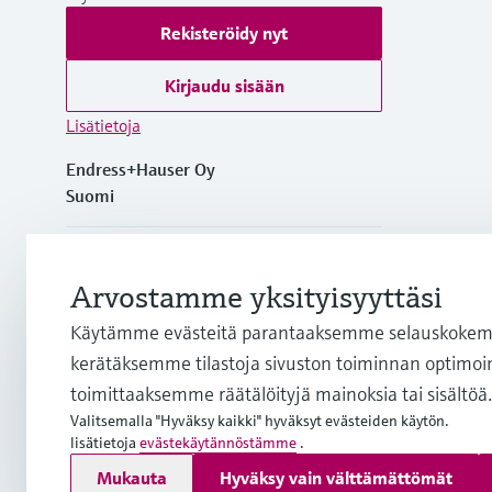
Rekisteröidy nyt
Kirjaudu sisään
Lisätietoja
Endress+Hauser Oy
Suomi
+358 20 1103 600
Arvostamme yksityisyyttäsi
info.fi@endress.com
Käytämme evästeitä parantaaksemme selauskokemu
kerätäksemme tilastoja sivuston toiminnan optimoim
firstname.lastname@endress.com
toimittaaksemme räätälöityjä mainoksia tai sisältöä.
Valitsemalla "Hyväksy kaikki" hyväksyt evästeiden käytön.
lisätietoja
evästekäytännöstämme
.
Copyright © Endress+Hauser Group Services AG
Mukauta
Hyväksy vain välttämättömät
Julkaisutiedot
Käyttöehdot
Tietosuojakäytäntö
Yleiset so