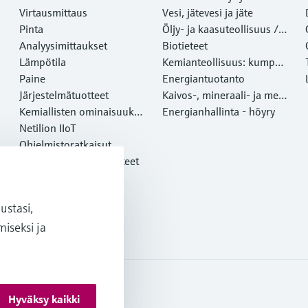
Virtausmittaus
Vesi, jätevesi ja jäte
Pinta
Öljy- ja kaasuteollisuus /
Analyysimittaukset
Marine
Biotieteet
Lämpötila
Kemianteollisuus: kumppa
Paine
ni kestävään menestyksee
Energiantuotanto
Järjestelmätuotteet
n
Kaivos-, mineraali- ja meta
Kemiallisten ominaisuuksi
lliteollisuus
Energianhallinta - höyry
en optinen analyysi
Netilion IIoT
Ohjelmistoratkaisut
Esittelyssä olevat tuotteet
Online-työkalut
Palvelut
stasi,
iseksi ja
Hyväksy kaikki
pimusehdot