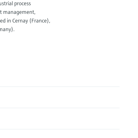
strial process
uct management,
ed in Cernay (France),
rmany).