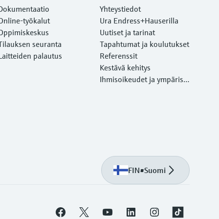
Dokumentaatio
Yhteystiedot
Online-työkalut
Ura Endress+Hauserilla
Oppimiskeskus
Uutiset ja tarinat
Tilauksen seuranta
Tapahtumat ja koulutukset
Laitteiden palautus
Referenssit
Kestävä kehitys
Ihmisoikeudet ja ympärist
önsuojelu
FIN
•
Suomi