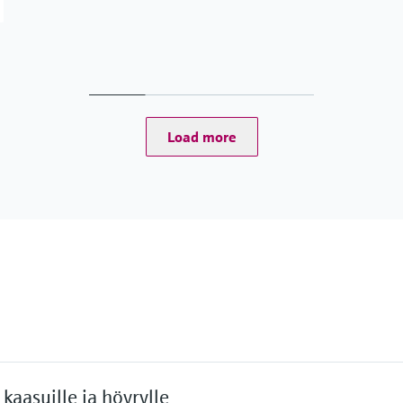
Load more
kaasuille ja höyrylle