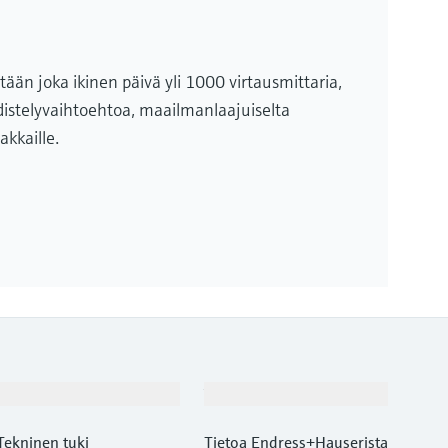
ään joka ikinen päivä yli 1000 virtausmittaria,
yhdistelyvaihtoehtoa, maailmanlaajuiselta
akkaille.
Asiakastuki
Yritys
Tekninen tuki
Tietoa Endress+Hauserista