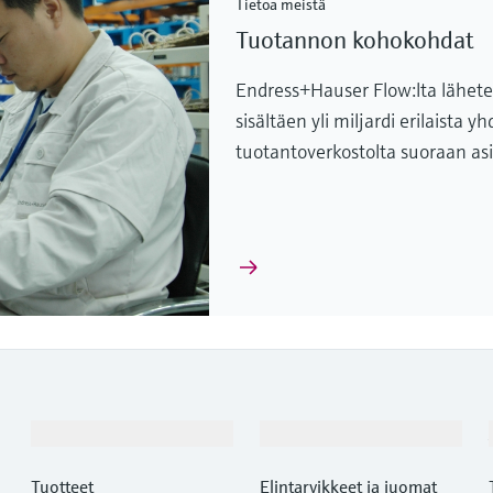
Tietoa meistä
Tuotannon kohokohdat
Endress+Hauser Flow:lta lähetet
sisältäen yli miljardi erilaista 
tuotantoverkostolta suoraan asi
Tuotteet ja palvelut
Teollisuudenalat
Tuotteet
Elintarvikkeet ja juomat