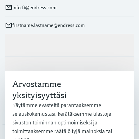
info.fi@endress.com
firstname.lastname@endress.com
Tuotteet ja palvelut
Teollisuudenalat
Arvostamme
Asiakastuki
yksityisyyttäsi
Käytämme evästeitä parantaaksemme
Yritys
selauskokemustasi, kerätäksemme tilastoja
sivuston toiminnan optimoimiseksi ja
toimittaaksemme räätälöityjä mainoksia tai