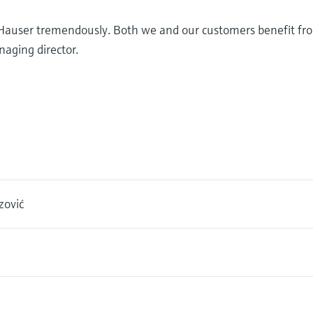
s+Hauser tremendously. Both we and our customers benefit f
aging director.
zović