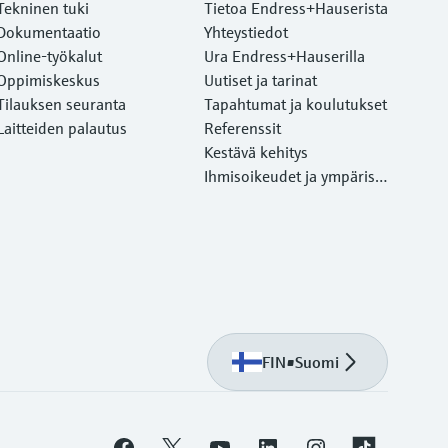
Tekninen tuki
Tietoa Endress+Hauserista
Dokumentaatio
Yhteystiedot
Online-työkalut
Ura Endress+Hauserilla
Oppimiskeskus
Uutiset ja tarinat
Tilauksen seuranta
Tapahtumat ja koulutukset
Laitteiden palautus
Referenssit
Kestävä kehitys
Ihmisoikeudet ja ympärist
önsuojelu
FIN
•
Suomi