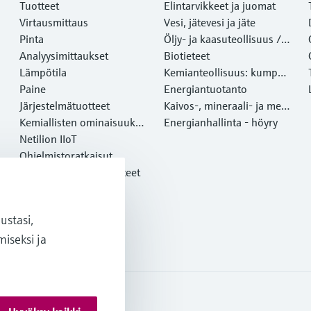
Tuotteet
Elintarvikkeet ja juomat
Virtausmittaus
Vesi, jätevesi ja jäte
Pinta
Öljy- ja kaasuteollisuus /
Analyysimittaukset
Marine
Biotieteet
Lämpötila
Kemianteollisuus: kumppa
Paine
ni kestävään menestyksee
Energiantuotanto
Järjestelmätuotteet
n
Kaivos-, mineraali- ja meta
Kemiallisten ominaisuuksi
lliteollisuus
Energianhallinta - höyry
en optinen analyysi
Netilion IIoT
Ohjelmistoratkaisut
Esittelyssä olevat tuotteet
Online-työkalut
Palvelut
stasi,
iseksi ja