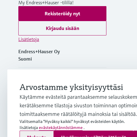
My Endress+Hauser -tilillä!
Rekisteröidy nyt
Kirjaudu sisään
Lisätietoja
Endress+Hauser Oy
Suomi
+358 20 1103 600
Arvostamme yksityisyyttäsi
info.fi@endress.com
Käytämme evästeitä parantaaksemme selauskokemu
kerätäksemme tilastoja sivuston toiminnan optimoim
firstname.lastname@endress.com
toimittaaksemme räätälöityjä mainoksia tai sisältöä.
Valitsemalla "Hyväksy kaikki" hyväksyt evästeiden käytön.
lisätietoja
evästekäytännöstämme
.
Copyright © Endress+Hauser Group Services AG