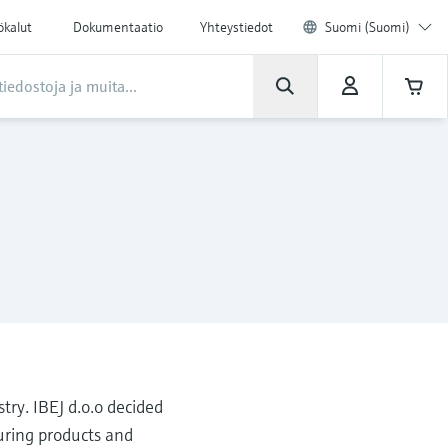
ökalut
Dokumentaatio
Yhteystiedot
Suomi (Suomi)
try. IBEJ d.o.o decided
uring products and