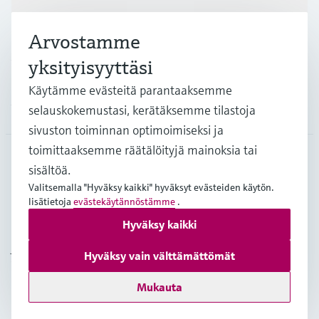
Teollisuudenalat
Arvostamme
Asiakastuki
yksityisyyttäsi
Käytämme evästeitä parantaaksemme
Yritys
selauskokemustasi, kerätäksemme tilastoja
sivuston toiminnan optimoimiseksi ja
toimittaaksemme räätälöityjä mainoksia tai
sisältöä.
FIN
•
Suomi
Valitsemalla "Hyväksy kaikki" hyväksyt evästeiden käytön.
lisätietoja
evästekäytännöstämme
.
Hyväksy kaikki
Copyright © Endress+Hauser Group Services AG
Julkaisutiedot
Käyttöehdot
Tietosuojakäytäntö
Hyväksy vain välttämättömät
Yleiset sopimusehdot
Mukauta