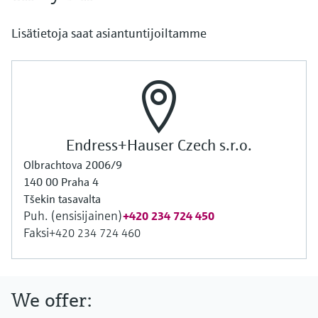
Näytä kaikki
Device Viewer
päätöksentekoa tukevan prosessin
Mikroaaltomittaus
Lisätietoja saat asiantuntijoiltamme
Löydä tuotekohtaiset tiedot ja
läpinäkyvyyden ansiosta
dokumentaatio.
Memosens technology
Varaosahaku
Näytä kaikki
Löydä varaosat tuotteen juuren, tilauskoodin
tai sarjanumeron perusteella.
Endress+Hauser Czech s.r.o.
Olbrachtova 2006/9
140 00 Praha 4
Tšekin tasavalta
Puh. (ensisijainen)
+420 234 724 450
Faksi
+420 234 724 460
We offer: