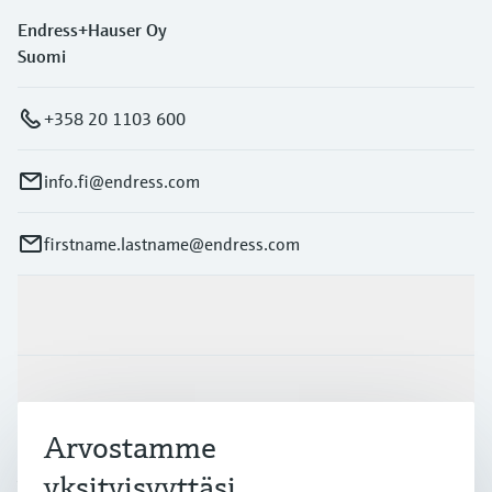
Endress+Hauser Oy
Suomi
+358 20 1103 600
info.fi@endress.com
firstname.lastname@endress.com
Tuotteet ja palvelut
Teollisuudenalat
Arvostamme
Asiakastuki
yksityisyyttäsi